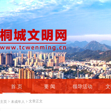
首 页
要 闻
领导活动
文
>
>
文章正文
主页
未成年人