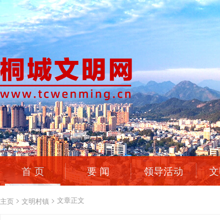
首 页
要 闻
领导活动
文
>
>
文章正文
主页
文明村镇