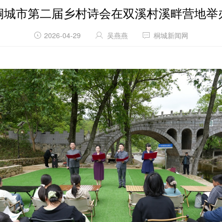
桐城市第二届乡村诗会在双溪村溪畔营地举
2026-04-29
吴燕燕
桐城新闻网