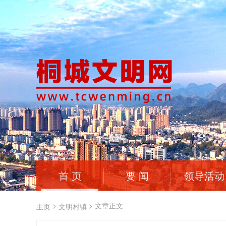
首 页
要 闻
领导活动
>
>
文章正文
主页
文明村镇